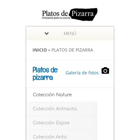
MENÚ
INICIO
»
PLATOS DE PIZARRA
Platos de
Galería de fotos
pizarra
Colección Nature
Colección Antracita
Colección Elipse
Colección Antic