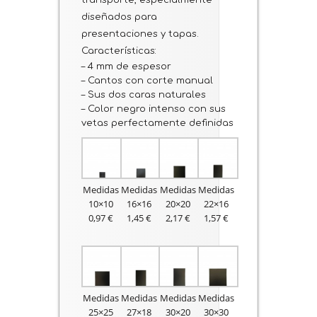
transporte, especialmente
diseñados para
presentaciones y tapas.
Características:
– 4 mm de espesor
– Cantos con corte manual
– Sus dos caras naturales
– Color negro intenso con sus
vetas perfectamente definidas
Medidas
Medidas
Medidas
Medidas
10×10
16×16
20×20
22×16
0,97 €
1,45 €
2,17 €
1,57 €
Medidas
Medidas
Medidas
Medidas
25×25
27×18
30×20
30×30