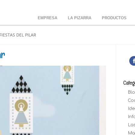
EMPRESA
LA PIZARRA
PRODUCTOS
FIESTAS DEL PILAR
ar
Categ
Blo
Coc
Ide
Inf
Las
Ma