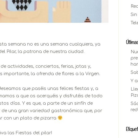
Re
Sin
Tel
Última
ta semana no es una semana cualquiera, ya
el Pilar, la patrona de nuestra ciudad.
Nue
pre
ha
 actividades, conciertos, ferias, jotas y,
Sab
importante, la ofrenda de flores a la Virgen.
Y a
eseamos que paséis unas felices fiestas y, a
Lle
Piz
imamos a que os acerquéis y disfrutéis de todo
tos días. Y es que, a parte de un sinfín de
Sác
re
ar de una gran variedad gastronómica que, por
 con un plato de pizarra
Etique
va las Fiestas del pilar!