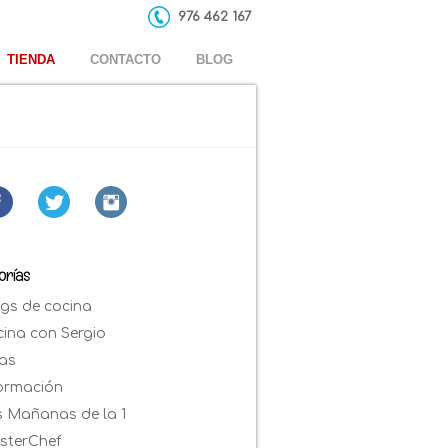
976 462 167
TIENDA
CONTACTO
BLOG
orías
gs de cocina
ina con Sergio
as
ormación
 Mañanas de la 1
sterChef