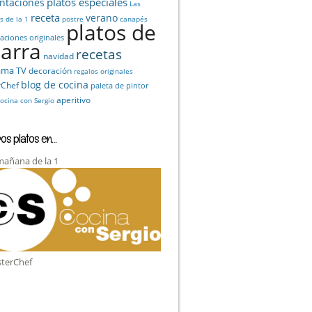
platos especiales
ntaciones
Las
receta
verano
 de la 1
postre
canapés
platos de
aciones originales
zarra
recetas
navidad
ama TV
decoración
regalos originales
blog de cocina
rChef
paleta de pintor
aperitivo
ocina con Sergio
os platos en…