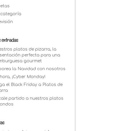
cetas
 categoría
evisión
s entradas
stros platos de pizarra, la
sentación perfecta para una
mburguesa gourmet
orea la Navidad con nosotros
hora, ¡Cyber Monday!
ga el Black Friday a Platos de
arra
ale partido a nuestros platos
dondos
tas