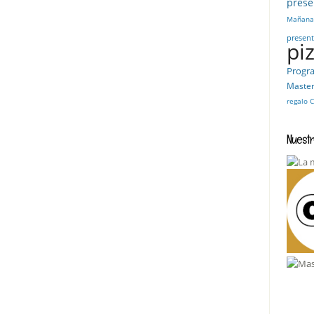
prese
Mañanas
present
pi
Progr
Maste
regalo
C
Nuestr