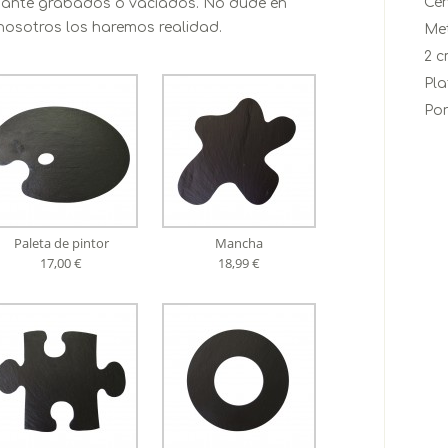
Cen
diante grabados o vaciados. No dude en
nosotros los haremos realidad.
Met
2 
Pla
Po
Paleta de pintor
Mancha
17,00 €
18,99 €