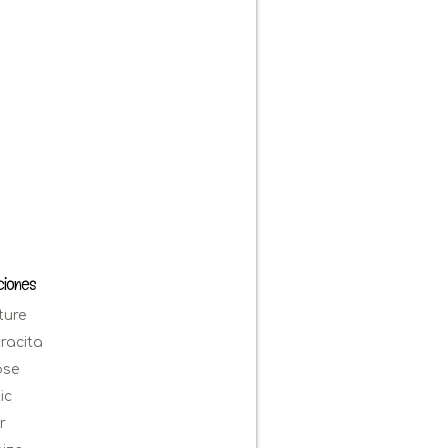
ciones
ture
racita
pse
ic
r