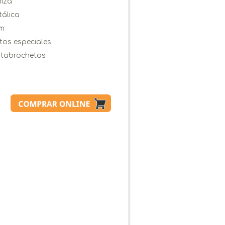
iza
álica
cm
tos especiales
rtabrochetas